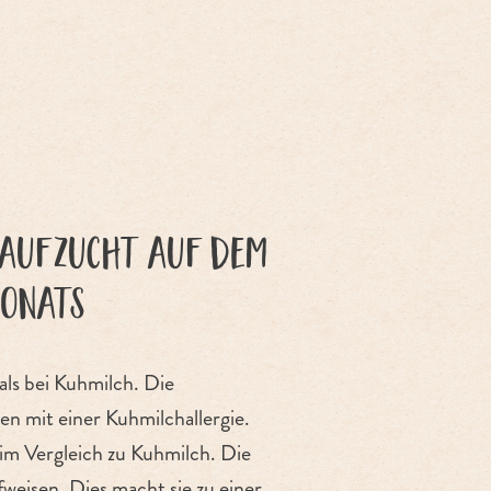
raufzucht auf dem
Monats
 als bei Kuhmilch. Die
en mit einer Kuhmilchallergie.
 im Vergleich zu Kuhmilch. Die
fweisen. Dies macht sie zu einer