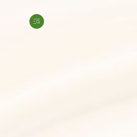
Wir respektieren Ihre Privatsphäre.
Unsere Website verwendet Cookies und Analyse-To
personalisieren, um Funktionen für soziale Medie
Ausserdem geben wir Informationen zu Ihrer Ver
diese Informationen möglicherweise mit weiteren
haben und befinden sich möglicherweise in Lände
der EU/des EWR schützen.
Durch Bestätigen von “Alle zulassen und fortset