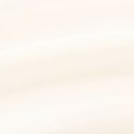
ols, damit Sie das beste Erlebnis auf unserer Website haben. Wir
n bereitzustellen und um die Nutzung unserer Website zu analysiere
MEINE AUSWAHL BESTÄTIGEN
wendung unserer Website an unsere Partner für soziale Medien, Wer
 Daten zusammen, die Sie ihnen bereitgestellt haben oder die sie
rn, welche nicht über Gesetze verfügen, die Ihre Personendaten im
zen” stimmen Sie der Verwendung aller Cookies zu. Über den Butto