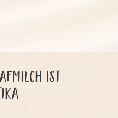
hafmilch ist
tika