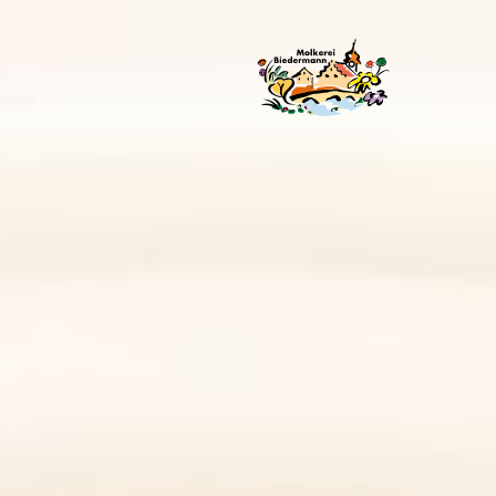
 verwenden Cookies, um Inhalte und Anzeigen zu
n.
ALLE ZULASSEN UND FORTSETZEN
bung und Analysen weiter. Unsere Partner führen
 im Rahmen Ihrer Nutzung der Dienste gesammelt
 gleichen Umfang wie jene der Schweiz und/oder
n “Meine Auswahl bestätigen” stimmen Sie nur