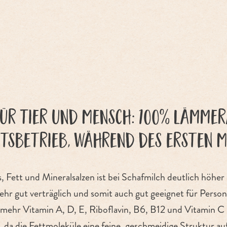
ür Tier und Mensch: 100% Lämme
tsbetrieb, während des ersten 
, Fett und Mineralsalzen ist bei Schafmilch deutlich höher
hr gut verträglich und somit auch gut geeignet für Person
 mehr Vitamin A, D, E, Riboflavin, B6, B12 und Vitamin C
h, da die Fettmoleküle eine feine, geschmeidige Struktur au